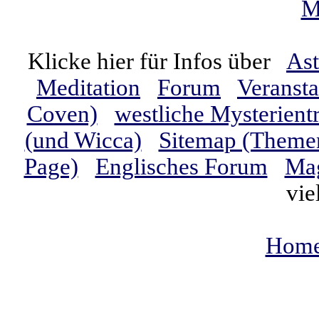
M
Klicke hier für Infos über
Ast
Meditation
Forum
Veranst
Coven)
westliche Mysterient
(und Wicca)
Sitemap (Themen
Page)
Englisches Forum
Mag
vie
Home 