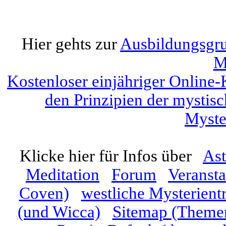
Hier gehts zur
Ausbildungsgrup
M
Kostenloser einjähriger Online-
den Prinzipien der mystis
Myste
Klicke hier für Infos über
Ast
Meditation
Forum
Veranst
Coven)
westliche Mysterient
(und Wicca)
Sitemap (Themen