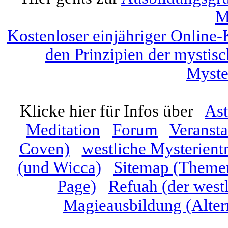
M
Kostenloser einjähriger Online-
den Prinzipien der mystis
Myste
Klicke hier für Infos über
Ast
Meditation
Forum
Veranst
Coven)
westliche Mysterient
(und Wicca)
Sitemap (Themen
Page)
Refuah (der westl
Magieausbildung (Alter