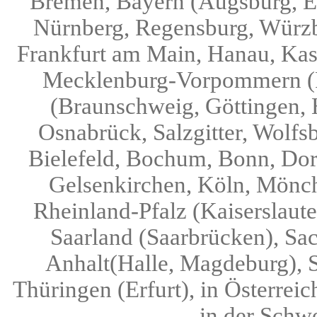
Bremen, Bayern (Augsburg, Er
Nürnberg, Regensburg, Würzb
Frankfurt am Main, Hanau, Kas
Mecklenburg-Vorpommern (R
(Braunschweig, Göttingen, 
Osnabrück, Salzgitter, Wolfs
Bielefeld, Bochum, Bonn, Dor
Gelsenkirchen, Köln, Mönch
Rheinland-Pfalz (Kaiserslaut
Saarland (Saarbrücken), Sa
Anhalt(Halle, Magdeburg), S
Thüringen (Erfurt), in Österreic
in der Schwe