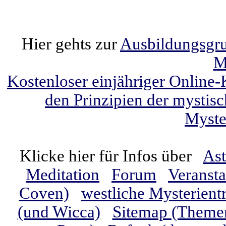
Hier gehts zur
Ausbildungsgrup
M
Kostenloser einjähriger Online-
den Prinzipien der mystis
Myste
Klicke hier für Infos über
Ast
Meditation
Forum
Veranst
Coven)
westliche Mysterient
(und Wicca)
Sitemap (Themen