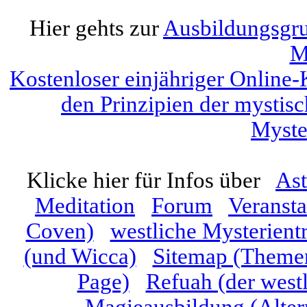
Hier gehts zur
Ausbildungsgrup
M
Kostenloser einjähriger Online-
den Prinzipien der mystis
Myste
Klicke hier für Infos über
Ast
Meditation
Forum
Veranst
Coven)
westliche Mysterient
(und Wicca)
Sitemap (Themen
Page)
Refuah (der westl
Magieausbildung (Alter